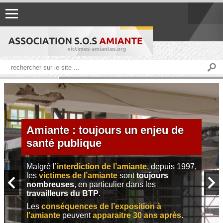
Amiante : toujours un enjeu de
santé publique
Malgré l’
interdiction de l’amiante
, depuis 1997,
les
victimes de l’amiante
sont
toujours
nombreuses
, en particulier dans les
travailleurs du BTP
.
Les
conséquences de l’exposition à
l’amiante
peuvent
apparaitre 30 ans après
.