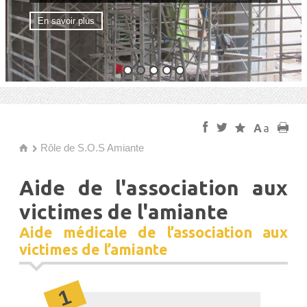
En savoir plus
f
t
s
A
a
p
Rôle de S.O.S Amiante
h
Aide de l'association aux
victimes de l'amiante
Aide médicale de l’association aux
victimes de l’amiante