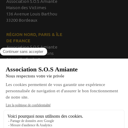
Association S.O.S Amiante
Maison des Victimes
136 Avenue Louis Barthou
33200 Bordeaux
RÉGION NORD, PARIS & ÎLE
DE FRANCE
Association S.O.S Amiante
Maison des Associations
5 bis Villa Émile Bergerat
92200 Neuilly sur Seine
E-MAIL :
Pour nous contacter par e-mail :
contact@victimes-amiante.org
SOS Amiante – Association loi 1901 – v4.0.3