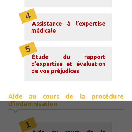
Assistance à l’expertise
médicale
Étude du rapport
d’expertise et évaluation
de vos préjudices
Aide au cours de la procédure
d’indemnisation