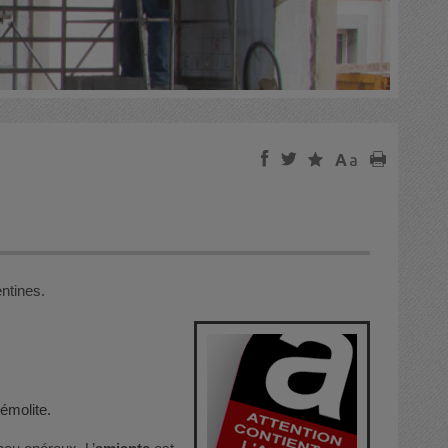
f
t
s
A
a
p
ntines.
rémolite.