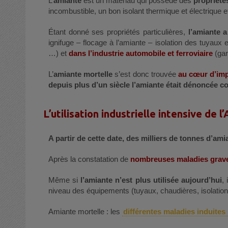
L’
amiante
est un matériau qui possède des
propriété
incombustible, un bon isolant thermique et électrique et
Étant donné ses propriétés particulières,
l’amiante a
ignifuge – flocage à l’amiante – isolation des tuyaux 
…) et
dans l’industrie automobile et ferroviaire
(gar
L’
amiante mortelle
s’est donc trouvée
au cœur d’impo
depuis plus d’un siècle l’amiante était dénoncée 
L’utilisation industrielle intensive de
A partir de cette date, des milliers de tonnes d’a
Après la constatation de
nombreuses maladies grav
Même si
l’amiante n’est plus utilisée aujourd’hui
,
niveau des équipements (tuyaux, chaudières, isolatio
Amiante mortelle : les
différentes maladies induites 