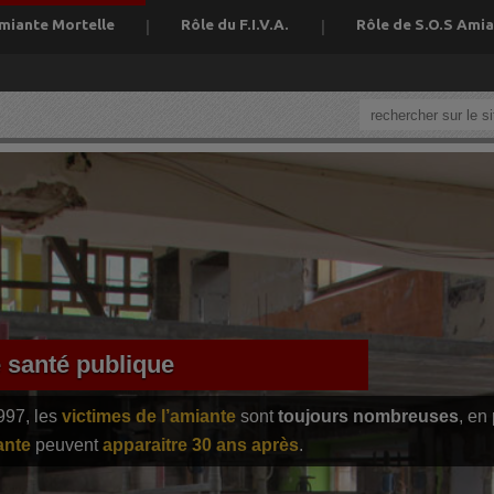
miante Mortelle
Rôle du F.I.V.A.
Rôle de S.O.S Ami
e santé publique
997, les
victimes de l’amiante
sont
toujours nombreuses
, en
ante
peuvent
apparaitre 30 ans après
.