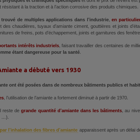
s physiques et chimiques spécifiques
et dont le prix de revient est
 résistant à la traction et à l’action corrosive des produits chimiques.
 trouvé de multiples applications dans l’industrie
,
en particuli
et des chaudières, tuyaux d’amiante ciment, gouttières et joints d’ét
nitures de freins, pots d’échappement, joints et garnitures des fenê
rtants intérêts industriels
, faisant travailler des centaines de mil
comme étant dangereuse pour la santé
.
 l’Amiante a débuté vers 1930
miante ont été posées dans de nombreux bâtiments publics et habit
es
, l’utilisation de l’amiante a fortement diminué à partir de 1970.
 il reste de
grande quantité d’amiante dans les bâtiments
, au niv
n …).
par l’inhalation des fibres d’amiante
apparaissent après un délai de