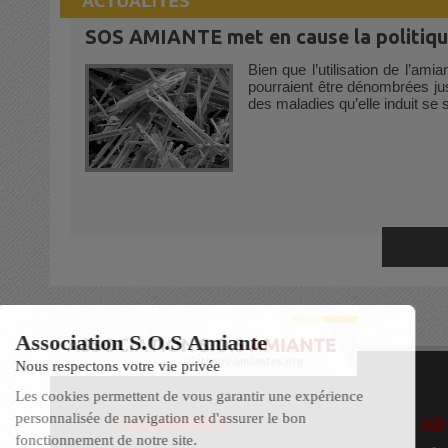
SOS AMIANTE met en cause la politique
Bien que l’utilisation de l’am
pourraient être dénombrées jus
des maladies qu’elle induit se 
TÉLÉPHONES :
AD