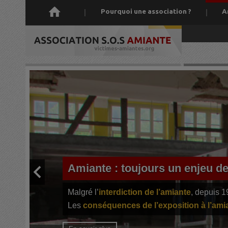
h
Pourquoi une association ?
A
Amiante : toujours un enjeu d
Malgré l’
interdiction de l’amiante
, depuis 1
Les
conséquences de l’exposition à l’ami