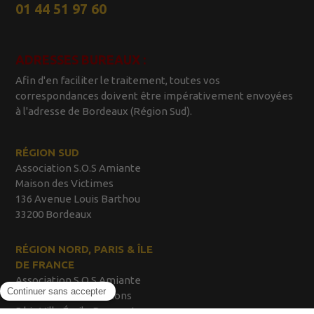
01 44 51 97 60
ADRESSES BUREAUX :
Afin d'en faciliter le traitement, toutes vos
correspondances doivent être impérativement envoyées
à l'adresse de Bordeaux (Région Sud).
RÉGION SUD
Association S.O.S Amiante
Maison des Victimes
136 Avenue Louis Barthou
33200 Bordeaux
RÉGION NORD, PARIS & ÎLE
DE FRANCE
Association S.O.S Amiante
Maison des Associations
5 bis Villa Émile Bergerat