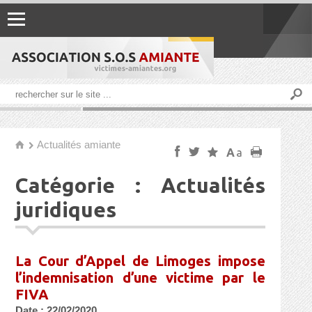
Actualités amiante
h
f
t
s
A
a
p
Catégorie :
Actualités
juridiques
La Cour d’Appel de Limoges impose
l’indemnisation d’une victime par le
FIVA
Date : 22/02/2020