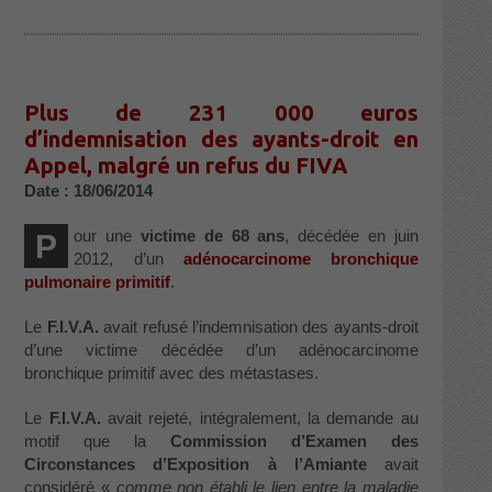
Plus de 231 000 euros
d’indemnisation des ayants-droit en
Appel, malgré un refus du FIVA
Date : 18/06/2014
our une
victime de 68 ans
, décédée en juin
P
2012, d’un
adénocarcinome bronchique
pulmonaire primitif
.
Le
F.I.V.A.
avait refusé l’indemnisation des ayants-droit
d’une victime décédée d’un adénocarcinome
bronchique primitif avec des métastases.
Le
F.I.V.A.
avait rejeté, intégralement, la demande au
motif que la
Commission d’Examen des
Circonstances d’Exposition à l’Amiante
avait
considéré «
comme non établi le lien entre la maladie