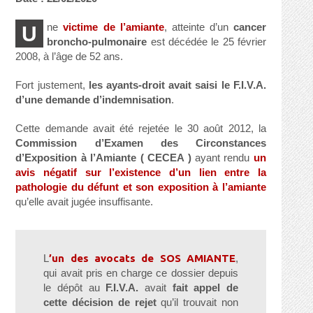
ne
victime de l’amiante
, atteinte d’un
cancer
U
broncho-pulmonaire
est décédée le 25 février
2008, à l’âge de 52 ans.
Fort justement,
les ayants-droit avait saisi le F.I.V.A.
d’une demande d’indemnisation
.
Cette demande avait été rejetée le 30 août 2012, la
Commission d’Examen des Circonstances
d’Exposition à l’Amiante ( CECEA )
ayant rendu
un
avis négatif sur l’existence d’un lien entre la
pathologie du défunt et son exposition à l’amiante
qu’elle avait jugée insuffisante.
L
’un des avocats de SOS AMIANTE
,
qui avait pris en charge ce dossier depuis
le dépôt au
F.I.V.A.
avait
fait appel de
cette décision de rejet
qu’il trouvait non