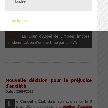
fondée.
…
Lire la suite
La Cour d’Appel de Limoges impose
l’indemnisation d’une victime par le FIVA
Nouvelle décision pour le préjudice
d’anxiété
Date : 12/04/2017
e
Conseil d’État
, dans son avis rendu le 9
L
mars 2017, a reconnu le
préjudice d’anxiété