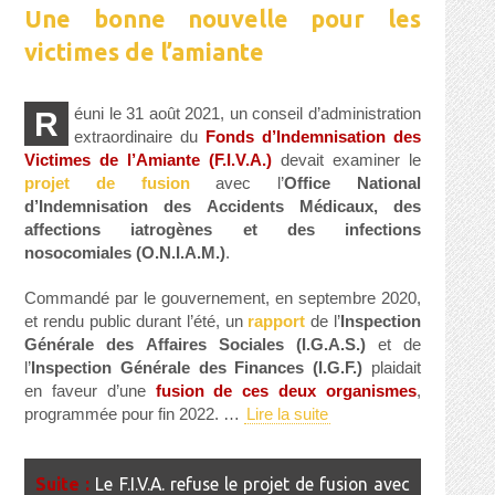
Une bonne nouvelle pour les
victimes de l’amiante
éuni le 31 août 2021, un conseil d’administration
R
extraordinaire du
Fonds d’Indemnisation des
Victimes de l’Amiante (F.I.V.A.)
devait examiner le
projet de fusion
avec l’
Office National
d’Indemnisation des Accidents Médicaux, des
affections iatrogènes et des infections
nosocomiales (O.N.I.A.M.)
.
Commandé par le gouvernement, en septembre 2020,
et rendu public durant l’été, un
rapport
de l’
Inspection
Générale des Affaires Sociales (I.G.A.S.)
et de
l’
Inspection Générale des Finances (I.G.F.)
plaidait
en faveur d’une
fusion de ces deux organismes
,
programmée pour fin 2022. …
Lire la suite
Le F.I.V.A. refuse le projet de fusion avec