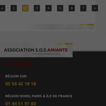
«
1
2
3
4
5
6
7
»
TÉLÉPHONES :
RÉGION SUD
05 56 42 18 18
RÉGION NORD, PARIS & ÎLE DE FRANCE
01 44 51 97 60