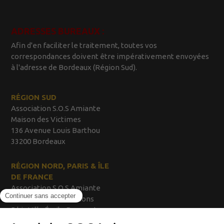
ADRESSES BUREAUX :
Afin d'en faciliter le traitement, toutes vos
correspondances doivent être impérativement envoyées
à l'adresse de Bordeaux (Région Sud).
RÉGION SUD
Association S.O.S Amiante
Maison des Victimes
136 Avenue Louis Barthou
33200 Bordeaux
RÉGION NORD, PARIS & ÎLE
DE FRANCE
Association S.O.S Amiante
Maison des Associations
5 bis Villa Émile Bergerat
92200 Neuilly sur Seine