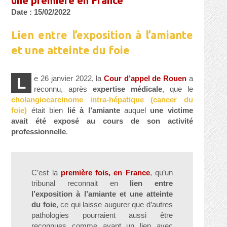
une première en France
Date : 15/02/2022
Lien entre l’exposition à l’amiante
et une atteinte du foie
e 26 janvier 2022, la
Cour d’appel de Rouen
a
L
reconnu, après
expertise médicale
, que le
cholangiocarcinome intra-hépatique (cancer du
foie)
était bien
lié à l’amiante
auquel
une victime
avait été exposé au cours de son activité
professionnelle
.
C’est la
première fois, en France
, qu’un
tribunal reconnait en
lien entre
l’exposition à l’amiante et une atteinte
du foie
, ce qui laisse augurer que d’autres
pathologies pourraient aussi être
reconnues comme ayant un lien avec