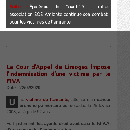
Épidémie de Covid-19 : notre
association SOS Amiante continue son combat
pour les victimes de l’amiante
La Cour d’Appel de Limoges impose
l’indemnisation d’une victime par le
FIVA
Date : 22/02/2020
ne
victime de l’amiante
, atteinte d’un
cancer
U
broncho-pulmonaire
est décédée le 25 février
2008, à l’âge de 52 ans.
Fort justement,
les ayants-droit avait saisi le F.I.V.A.
d’une demande d’indemnisation
.